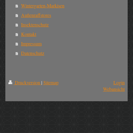
Wintergarten-Markisen
Außenraffstores
Insektenschutz
Kontakt
Impressum
Datenschutz
Druckversion
|
Sitemap
Login
Webansicht